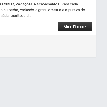
estrutura, vedações e acabamentos. Para cada
ia ou pedra, variando a granulometria e a pureza do
iúda resultado d...
Abrir Tópico >
a - www.cuboguia.com.br - Desenvolvimento de Sites e Sistem